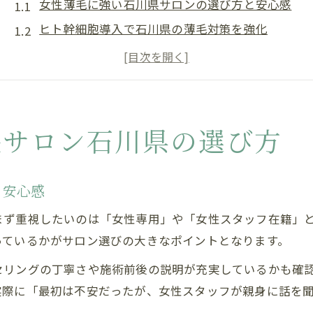
女性薄毛に強い石川県サロンの選び方と安心感
ヒト幹細胞導入で石川県の薄毛対策を強化
薄毛サロン選びに欠かせない女性専用の条件
石川県で女性が相談しやすい薄毛サロンの特徴
ヒト幹細胞施術のある石川県薄毛サロン最新事情
ヒト幹細胞で叶える石川発の最新薄毛ケア
毛サロン石川県の選び方
女性薄毛におすすめヒト幹細胞ケアの効果と特徴
石川県で注目のヒト幹細胞薄毛治療の流れとは
と安心感
ヒト幹細胞を活用した女性向け薄毛対策のポイン
まず重視したいのは「女性専用」や「女性スタッフ在籍」
薄毛サロンで進化する石川県ヒト幹細胞ケア最前
っているかがサロン選びの大きなポイントとなります。
女性薄毛治療におけるヒト幹細胞技術のメリット
セリングの丁寧さや施術前後の説明が充実しているかも確
頭皮洗浄で始める石川県の薄毛対策法
実際に「最初は不安だったが、女性スタッフが親身に話を
女性薄毛に効く石川県サロンの頭皮洗浄体験談