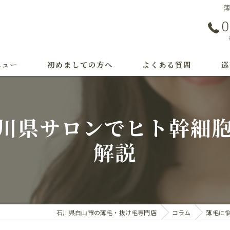
0
ニュー
初めましての方へ
よくある質問
巡
事例
つ
川県サロンでヒト幹細
治
解説
M
育
薄
石川県白山市の薄毛・抜け毛専門店
コラム
薄毛に