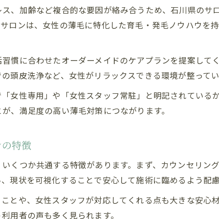
レス、加齢など複合的な要因が絡み合うため、石川県のサ
ヒト幹細胞治療のメリットと薄毛女性のリアルな
用サロンは、女性の薄毛に特化した育毛・発毛ノウハウを
女性薄毛とヒト幹細胞治療の選択ポイント解説
石川県女性向け薄毛治療現場の実態レポート
活習慣に合わせたオーダーメイドのケアプランを提案して
理想の髪を目指す薄毛女性向けサロン活用術
での頭皮洗浄など、女性がリラックスできる環境が整ってい
薄毛女性が理想の髪へ導くサロン活用法
で「女性専用」や「女性スタッフ常駐」と明記されている
ヒト幹細胞ケアを取り入れた薄毛女性の髪質改善
とが、満足度の高い薄毛対策につながります。
石川県薄毛サロンで実現する女性の理想ヘアケア
女性薄毛サロン利用の賢いポイントと注意点
ンの特徴
ヒト幹細胞活用で叶える理想の髪へのステップ
、いくつか共通する特徴があります。まず、カウンセリン
い、現状を可視化することで安心して施術に臨めるよう配
ることや、女性スタッフが対応してくれる点も大きな安心
う利用者の声も多く見られます。