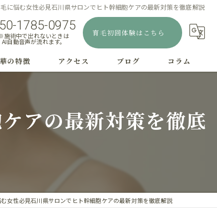
薄毛に悩む女性必見石川県サロンでヒト幹細胞ケアの最新対策を徹底解説
50-1785-0975
育毛初回体験はこちら
※施術中で出れないときは
AI自動音声が流れます。
華の特徴
アクセス
ブログ
コラム
むじはげ
胞ケアの最新対策を徹底
療
字はげ
毛
毛
悩む女性必見石川県サロンでヒト幹細胞ケアの最新対策を徹底解説