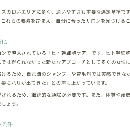
ヒト幹細胞と頭皮洗浄の相乗効果を石川県で実感
セスの良いエリアに多く、通いやすさも重要な選定基準で
薄毛対策の第一歩は石川県の頭皮洗浄から始めよ
。これらの要素を踏まえ、自分に合ったサロンを見つける
女性が選ぶ石川県の薄毛サロン頭皮ケア実例
ヒト幹細胞ケアと頭皮洗浄の組み合わせ効果
強化
石川県薄毛サロンで話題の育毛サポート体験
ロンで導入されている「ヒト幹細胞ケア」です。ヒト幹細
女性薄毛とヒト幹細胞育毛サポートの最新体験談
法では得られなかった新たなアプローチとして多くの女性
石川県薄毛サロンで実践できる育毛サポート法
届けるため、自己流のシャンプーや育毛剤では実感できな
ヒト幹細胞育毛サポートに挑戦する女性の声
、髪にハリが出てきた」との声も上がっています。
薄毛女性に評判の石川県サロン体験談まとめ
奨されるため、継続的な通院が必要です。また、体質や頭
女性向け薄毛育毛サポートの実際を徹底解説
ましょう。
本音で解説女性薄毛とヒト幹細胞治療の実態
女性薄毛治療の現実とヒト幹細胞の新展開
の条件
石川県で受ける女性薄毛ヒト幹細胞治療の効果