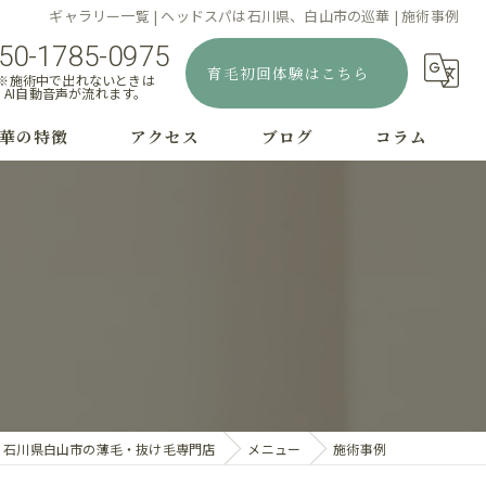
ギャラリー一覧 | ヘッドスパは石川県、白山市の巡華 | 施術事例
50-1785-0975
育毛初回体験はこちら
※施術中で出れないときは
AI自動音声が流れます。
華の特徴
アクセス
ブログ
コラム
むじはげ
療
字はげ
毛
毛
石川県白山市の薄毛・抜け毛専門店
メニュー
施術事例