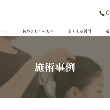
0
ニュー
初めましての方へ
よくある質問
巡
事例
つ
治
施術事例
M
育
薄