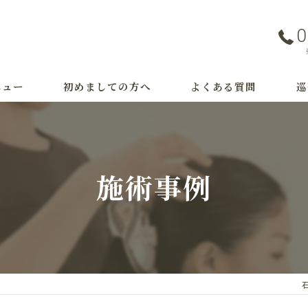
0
ニュー
初めましての方へ
よくある質問
巡
事例
つ
治
施術事例
M
育
薄