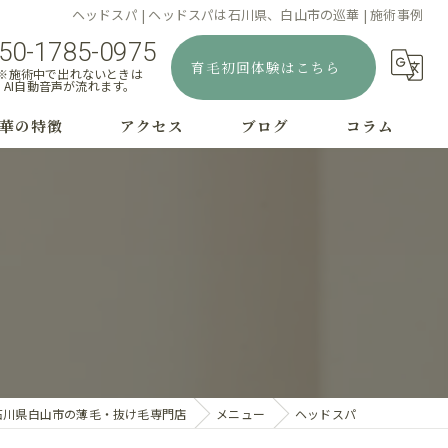
ヘッドスパ | ヘッドスパは石川県、白山市の巡華 | 施術事例
50-1785-0975
育毛初回体験はこちら
※施術中で出れないときは
AI自動音声が流れます。
華の特徴
アクセス
ブログ
コラム
むじはげ
療
字はげ
毛
毛
石川県白山市の薄毛・抜け毛専門店
メニュー
ヘッドスパ