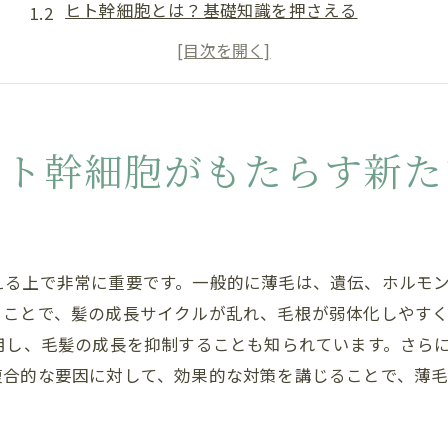
ヒト幹細胞とは？基礎知識を押さえる
薄毛対策におけるヒト幹細胞の役割
最新研究が示すヒト幹細胞の可能性
ヒト幹細胞を用いた具体的な薄毛治療法
成功事例から見るヒト幹細胞の効果
ヒト幹細胞がもたらす新た
髪の健康を守るヒト幹細胞活用法とは
健やかな髪を育むために必要な要素
頭皮環境を整えるヒト幹細胞の効果
える上で非常に重要です。一般的に薄毛は、遺伝、ホルモ
髪の健康を支える生活習慣の見直し
ることで、髪の成長サイクルが乱れ、毛根が弱体化しやす
ヒト幹細胞を活用したヘアケア製品
用し、毛髪の成長を抑制することも知られています。さら
個々のニーズに合ったヒト幹細胞治療
複合的な要因に対して、効果的な対策を講じることで、薄
専門家が語るヒト幹細胞活用のポイント
科学の力で薄毛対策ヒト幹細胞の効果を検証