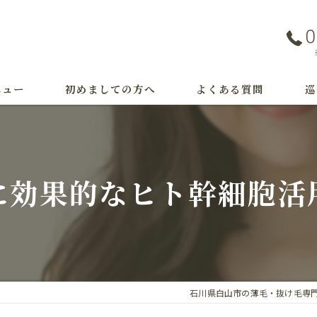
0
ニュー
初めましての方へ
よくある質問
巡
事例
つ
治
に効果的なヒト幹細胞活
M
育
薄
石川県白山市の薄毛・抜け毛専