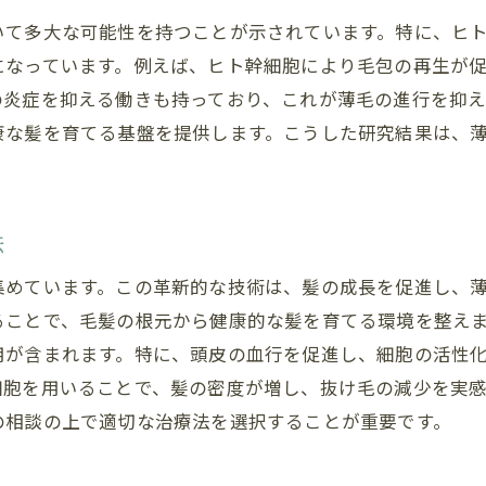
薄毛を克服ヒト幹細胞が導く未来の頭皮ケア
いて多大な可能性を持つことが示されています。特に、ヒ
薄毛に対する総合的なアプローチ
になっています。例えば、ヒト幹細胞により毛包の再生が
の炎症を抑える働きも持っており、これが薄毛の進行を抑
ヒト幹細胞の応用範囲とその可能性
康な髪を育てる基盤を提供します。こうした研究結果は、
頭皮ケアにおけるヒト幹細胞の位置づけ
効果的な頭皮ケアとヒト幹細胞の役割
ヒト幹細胞によるストレス軽減効果
法
ヒト幹細胞で未来の頭皮ケアを実現
集めています。この革新的な技術は、髪の成長を促進し、
ヒト幹細胞で頭皮環境を改善する具体的方法
ることで、毛髪の根元から健康的な髪を育てる環境を整え
頭皮環境の重要性を理解する
用が含まれます。特に、頭皮の血行を促進し、細胞の活性
ヒト幹細胞による血行促進効果
細胞を用いることで、髪の密度が増し、抜け毛の減少を実
頭皮の保湿と栄養補給にヒト幹細胞
の相談の上で適切な治療法を選択することが重要です。
ヒト幹細胞を活用した頭皮マッサージ
頭皮ケア製品におけるヒト幹細胞の利用法