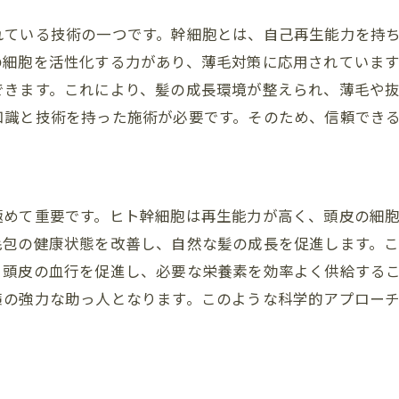
科学的視点から見る薄毛の原因
れている技術の一つです。幹細胞とは、自己再生能力を持
ヒト幹細胞の再生医療における役割
の細胞を活性化する力があり、薄毛対策に応用されていま
実験データが示すヒト幹細胞の効果
できます。これにより、髪の成長環境が整えられ、薄毛や
ヒト幹細胞治療の安全性とその評価
知識と技術を持った施術が必要です。そのため、信頼でき
薄毛改善に向けた最新の研究成果
専門家によるヒト幹細胞の活用事例
ヒト幹細胞で髪は再生可能かそのメカニズムを探る
極めて重要です。ヒト幹細胞は再生能力が高く、頭皮の細
髪の再生プロセスを理解する
毛包の健康状態を改善し、自然な髪の成長を促進します。
ヒト幹細胞とヘアサイクルの関係
、頭皮の血行を促進し、必要な栄養素を効率よく供給する
再生医療技術の進歩とヒト幹細胞
策の強力な助っ人となります。このような科学的アプロー
再生成功例から学ぶヒト幹細胞の利点
頭皮へのヒト幹細胞応用方法
ヒト幹細胞がもたらす未来の髪再生