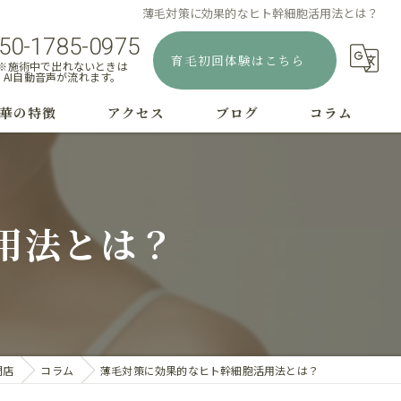
薄毛対策に効果的なヒト幹細胞活用法とは？
50-1785-0975
育毛初回体験はこちら
※施術中で出れないときは
AI自動音声が流れます。
華の特徴
アクセス
ブログ
コラム
むじはげ
療
用法とは？
字はげ
毛
毛
門店
コラム
薄毛対策に効果的なヒト幹細胞活用法とは？