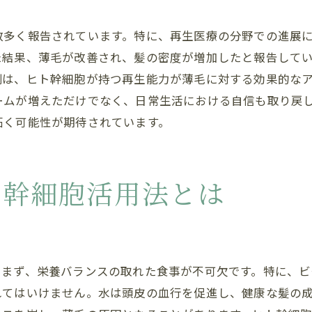
頭皮環境改善のための生活習慣の見直し
数多く報告されています。特に、再生医療の分野での進展
薄毛対策におけるヒト幹細胞の位置づけとその可能性
た結果、薄毛が改善され、髪の密度が増加したと報告して
薄毛対策市場におけるヒト幹細胞の重要性
例は、ヒト幹細胞が持つ再生能力が薄毛に対する効果的な
ヒト幹細胞治療が選ばれる理由
ームが増えただけでなく、日常生活における自信も取り戻
ヒト幹細胞の可能性を広げる最新技術
拓く可能性が期待されています。
薄毛改善のためのヒト幹細胞活用ガイド
ヒト幹細胞と他の薄毛治療法の比較
ト幹細胞活用法とは
薄毛対策におけるヒト幹細胞の未来展望
ヒト幹細胞で豊かな髪を取り戻すステップ
薄毛改善への具体的ステップ
ヒト幹細胞治療開始のための準備
。まず、栄養バランスの取れた食事が不可欠です。特に、ビ
施術後のケアとメンテナンス方法
れてはいけません。水は頭皮の血行を促進し、健康な髪の