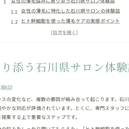
女性の薄毛悩みに寄り添う石川県サロン体験談
女性の薄毛に特化した石川県サロンの体験談
ヒト幹細胞を使った薄毛ケアの実感ポイント
石川県女性が安心できる薄毛サロンの雰囲気
薄毛で悩む女性が感じた施術前後の変化
石川県のサロンで女性が得た安心感と自信
ヒト幹細胞ケアが石川県の薄毛対策に効果的な理由
寄り添う石川県サロン体験
ヒト幹細胞による薄毛ケアの仕組みと効果
石川県のサロンで進化する薄毛対策の特徴
体験談
女性の薄毛にヒト幹細胞が選ばれる理由
ンスの変化など、複数の要因が絡み合って起こります。石
薄毛ケアで注目のヒト幹細胞導入の利点
細やかな対応が評価されています。とくに、専門スタッフ
石川県の薄毛サロンが信頼される科学的根拠
を提案する上で重要なステップです。
注目を集める石川の女性向け薄毛サロン最新事情
分の悩みをしっかり聞いてもらえた」「ヒト幹細胞を使っ