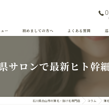
0
ニュー
初めましての方へ
よくある質問
巡
事例
つ
治
県サロンで最新ヒト幹
M
育
薄
石川県白山市の薄毛・抜け毛専門店
コラム
薄