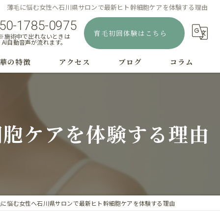
薄毛に悩む女性へ石川県サロンで最新ヒト幹細胞ケアを体験する理由
50-1785-0975
育毛初回体験はこちら
※施術中で出れないときは
AI自動音声が流れます。
華の特徴
アクセス
ブログ
コラム
むじはげ
療
細胞ケアを体験する理由
字はげ
毛
毛
毛に悩む女性へ石川県サロンで最新ヒト幹細胞ケアを体験する理由