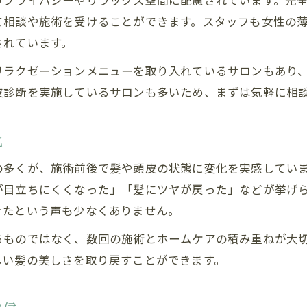
うプライバシーやリラックス空間に配慮されています。完
ヒト幹細胞導入サロンが支持される理由
て相談や施術を受けることができます。スタッフも女性の
石川県の薄毛サロン口コミ評価のポイント
されています。
女性薄毛ケアで重視されるプライバシー配慮
リラクゼーションメニューを取り入れているサロンもあり
予約しやすい石川県の薄毛育毛サロン選び
皮診断を実施しているサロンも多いため、まずは気軽に相
ヒト幹細胞を使った薄毛ケアで自信を取り戻す方法
ヒト幹細胞薄毛ケアで女性の自信が高まる理由
化
石川県サロン利用者の前向きな変化事例
の多くが、施術前後で髪や頭皮の状態に変化を実感してい
女性が薄毛ケアで日常に取り入れたいポイント
が目立ちにくくなった」「髪にツヤが戻った」などが挙げ
ヒト幹細胞施術で感じる薄毛改善の実感
きたという声も少なくありません。
薄毛女性が継続できるヒト幹細胞ケアのコツ
るものではなく、数回の施術とホームケアの積み重ねが大
しい髪の美しさを取り戻すことができます。